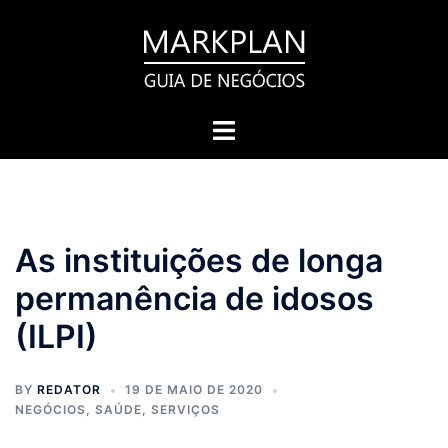
Pular
para
o
conteúdo
Toggle
menu
As instituições de longa
permanência de idosos
(ILPI)
BY
REDATOR
19 DE MAIO DE 2020
NEGÓCIOS
,
SAÚDE
,
SERVIÇOS