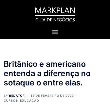
Pular
para
o
conteúdo
Toggle
menu
Britânico e americano
entenda a diferença no
sotaque o entre elas.
BY
REDATOR
13 DE FEVEREIRO DE 2023
CURSOS
,
EDUCAÇÃO