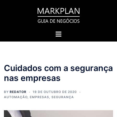
Pular
para
o
conteúdo
Toggle
menu
Cuidados com a segurança
nas empresas
BY
REDATOR
19 DE OUTUBRO DE 2020
AUTOMAÇÃO
,
EMPRESAS
,
SEGURANÇA