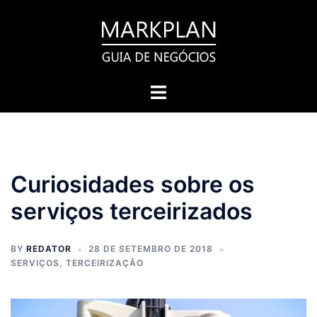
Pular
para
o
conteúdo
Toggle
menu
Curiosidades sobre os
serviços terceirizados
BY
REDATOR
28 DE SETEMBRO DE 2018
SERVIÇOS
,
TERCEIRIZAÇÃO