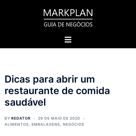
Pular
para
o
conteúdo
Toggle
menu
Dicas para abrir um
restaurante de comida
saudável
BY
REDATOR
29 DE MAIO DE 2020
ALIMENTOS
,
EMBALAGENS
,
NEGÓCIOS