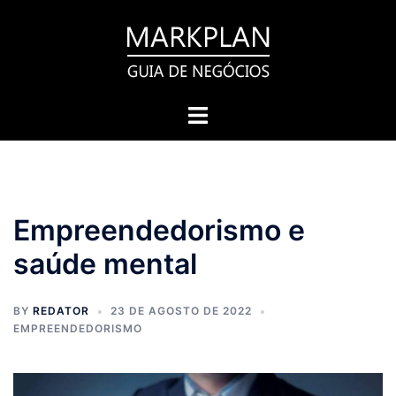
Pular
para
o
conteúdo
Toggle
menu
Empreendedorismo e
saúde mental
BY
REDATOR
23 DE AGOSTO DE 2022
EMPREENDEDORISMO