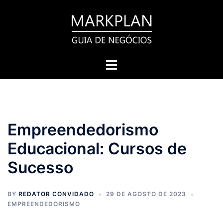
Pular
para
o
conteúdo
Toggle
menu
Empreendedorismo
Educacional: Cursos de
Sucesso
BY
REDATOR CONVIDADO
29 DE AGOSTO DE 2023
EMPREENDEDORISMO