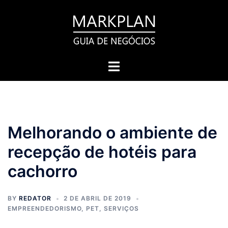
Pular
para
o
conteúdo
Toggle
menu
Melhorando o ambiente de
recepção de hotéis para
cachorro
BY
REDATOR
2 DE ABRIL DE 2019
EMPREENDEDORISMO
,
PET
,
SERVIÇOS