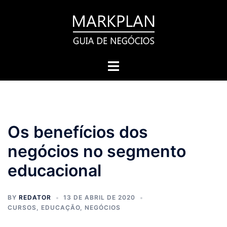
Pular
para
o
conteúdo
Toggle
menu
Os benefícios dos
negócios no segmento
educacional
BY
REDATOR
13 DE ABRIL DE 2020
CURSOS
,
EDUCAÇÃO
,
NEGÓCIOS