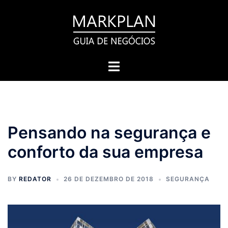
Pular
para
o
conteúdo
Toggle
menu
Pensando na segurança e
conforto da sua empresa
BY
REDATOR
26 DE DEZEMBRO DE 2018
SEGURANÇA