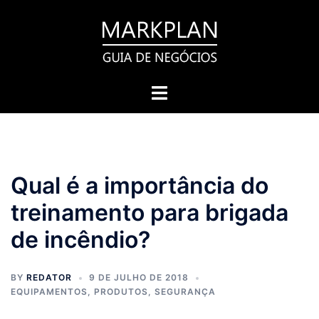
Pular
para
o
conteúdo
Toggle
menu
Qual é a importância do
treinamento para brigada
de incêndio?
BY
REDATOR
9 DE JULHO DE 2018
EQUIPAMENTOS
,
PRODUTOS
,
SEGURANÇA