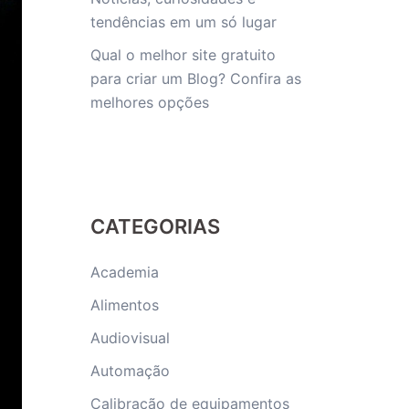
tendências em um só lugar
Qual o melhor site gratuito
para criar um Blog? Confira as
melhores opções
CATEGORIAS
Academia
Alimentos
Audiovisual
Automação
Calibração de equipamentos