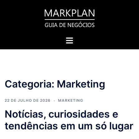
Pular
para
o
conteúdo
Toggle
menu
Categoria:
Marketing
22 DE JULHO DE 2026
MARKETING
Notícias, curiosidades e
tendências em um só lugar