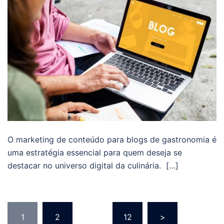
O marketing de conteúdo para blogs de gastronomia é
uma estratégia essencial para quem deseja se
destacar no universo digital da culinária. […]
Navegação
1
2
…
12
>
por