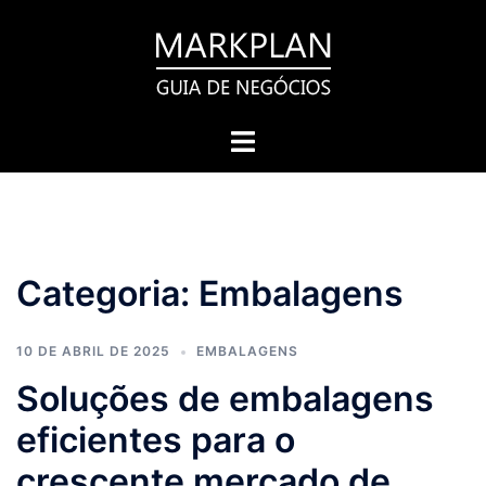
Pular
para
o
conteúdo
Toggle
menu
Categoria:
Embalagens
10 DE ABRIL DE 2025
EMBALAGENS
Soluções de embalagens
eficientes para o
crescente mercado de