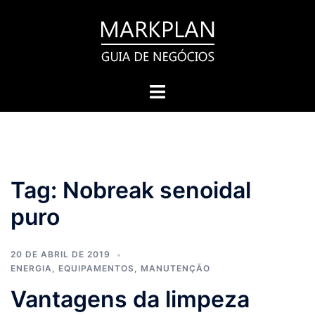
Pular
para
o
conteúdo
Toggle
menu
Tag:
Nobreak senoidal
puro
20 DE ABRIL DE 2019
ENERGIA
,
EQUIPAMENTOS
,
MANUTENÇÃO
Vantagens da limpeza