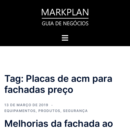
Pular
para
o
conteúdo
Toggle
menu
Tag:
Placas de acm para
fachadas preço
13 DE MARÇO DE 2019
EQUIPAMENTOS
,
PRODUTOS
,
SEGURANÇA
Melhorias da fachada ao