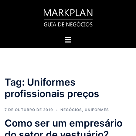
Pular
para
o
conteúdo
Toggle
menu
Tag:
Uniformes
profissionais preços
7 DE OUTUBRO DE 2019
NEGÓCIOS
,
UNIFORMES
Como ser um empresário
do setor de vestuário?