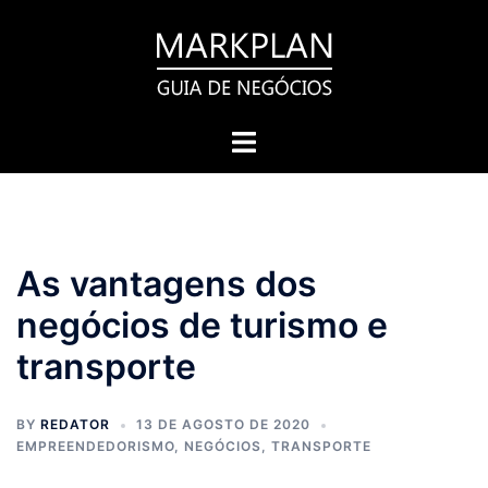
Pular
para
o
conteúdo
Toggle
menu
As vantagens dos
negócios de turismo e
transporte
BY
REDATOR
13 DE AGOSTO DE 2020
EMPREENDEDORISMO
,
NEGÓCIOS
,
TRANSPORTE