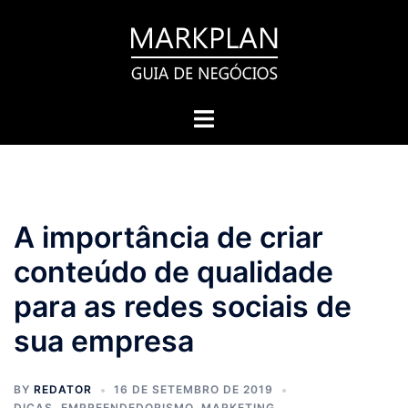
Pular
para
o
conteúdo
Toggle
menu
A importância de criar
conteúdo de qualidade
para as redes sociais de
sua empresa
BY
REDATOR
16 DE SETEMBRO DE 2019
DICAS
,
EMPREENDEDORISMO
,
MARKETING