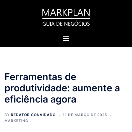
Pular
para
o
conteúdo
Toggle
menu
Ferramentas de
produtividade: aumente a
eficiência agora
BY
REDATOR CONVIDADO
11 DE MARÇO DE 2025
MARKETING