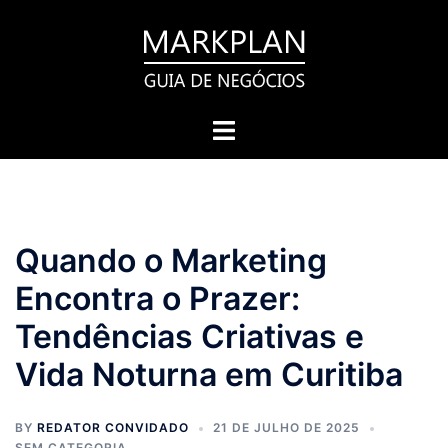
Pular
para
o
conteúdo
Toggle
menu
Quando o Marketing
Encontra o Prazer:
Tendências Criativas e
Vida Noturna em Curitiba
BY
REDATOR CONVIDADO
21 DE JULHO DE 2025
SEM CATEGORIA