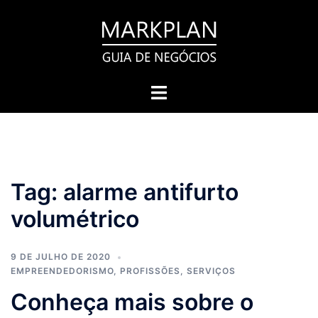
Pular
para
o
conteúdo
Toggle
menu
Tag:
alarme antifurto
volumétrico
9 DE JULHO DE 2020
EMPREENDEDORISMO
,
PROFISSÕES
,
SERVIÇOS
Conheça mais sobre o