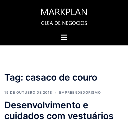
Pular
para
o
conteúdo
Toggle
menu
Tag:
casaco de couro
19 DE OUTUBRO DE 2018
EMPREENDEDORISMO
Desenvolvimento e
cuidados com vestuários