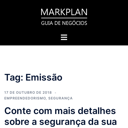
Pular
para
o
conteúdo
Toggle
menu
Tag:
Emissão
17 DE OUTUBRO DE 2018
EMPREENDEDORISMO
,
SEGURANÇA
Conte com mais detalhes
sobre a segurança da sua