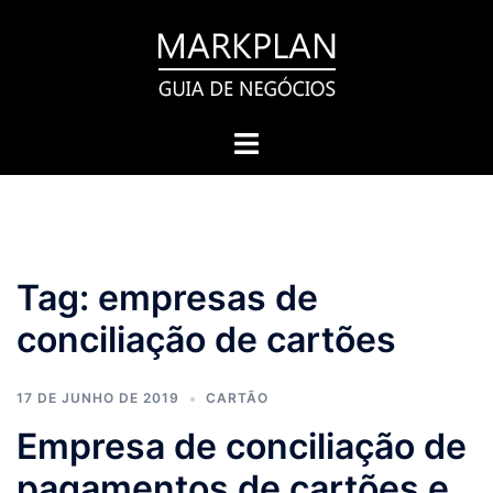
Pular
para
o
conteúdo
Toggle
menu
Tag:
empresas de
conciliação de cartões
17 DE JUNHO DE 2019
CARTÃO
Empresa de conciliação de
pagamentos de cartões e