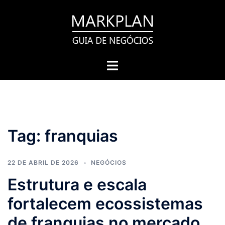
Pular
para
o
conteúdo
Toggle
menu
Tag:
franquias
22 DE ABRIL DE 2026
NEGÓCIOS
Estrutura e escala
fortalecem ecossistemas
de franquias no mercado