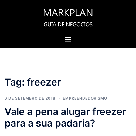
Pular
para
o
conteúdo
Toggle
menu
Tag:
freezer
6 DE SETEMBRO DE 2018
EMPREENDEDORISMO
Vale a pena alugar freezer
para a sua padaria?