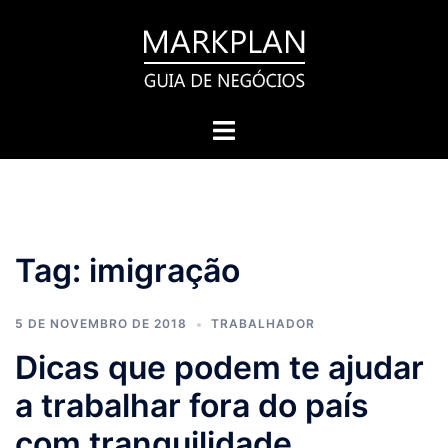
Pular
para
o
conteúdo
Toggle
menu
Tag:
imigração
5 DE NOVEMBRO DE 2018
TRABALHADOR
Dicas que podem te ajudar
a trabalhar fora do país
com tranquilidade