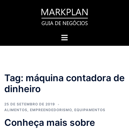
Pular
para
o
conteúdo
Toggle
menu
Tag:
máquina contadora de
dinheiro
25 DE SETEMBRO DE 2019
ALIMENTOS
,
EMPREENDEDORISMO
,
EQUIPAMENTOS
Conheça mais sobre