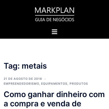
Pular
para
o
conteúdo
Toggle
menu
Tag:
metais
21 DE AGOSTO DE 2018
EMPREENDEDORISMO
,
EQUIPAMENTOS
,
PRODUTOS
Como ganhar dinheiro com
a compra e venda de