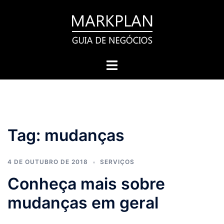
Pular
para
o
conteúdo
Toggle
menu
Tag:
mudanças
4 DE OUTUBRO DE 2018
SERVIÇOS
Conheça mais sobre
mudanças em geral