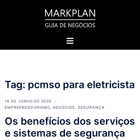
Pular
para
o
conteúdo
Toggle
menu
Tag:
pcmso para eletricista
16 DE JUNHO DE 2020
EMPREENDEDORISMO
,
NEGÓCIOS
,
SEGURANÇA
Os benefícios dos serviços
e sistemas de segurança