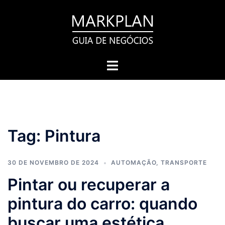
Pular
para
o
conteúdo
Toggle
menu
Tag:
Pintura
30 DE NOVEMBRO DE 2024
AUTOMAÇÃO
,
TRANSPORTE
Pintar ou recuperar a
pintura do carro: quando
buscar uma estética