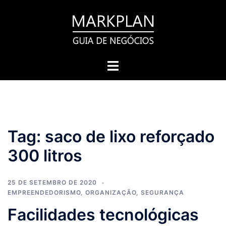
Pular
para
o
conteúdo
Toggle
menu
Tag:
saco de lixo reforçado
300 litros
25 DE SETEMBRO DE 2020
EMPREENDEDORISMO
,
ORGANIZAÇÃO
,
SEGURANÇA
Facilidades tecnológicas