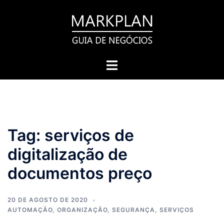
Pular
para
o
conteúdo
Toggle
menu
Tag:
serviços de
digitalização de
documentos preço
20 DE AGOSTO DE 2020
AUTOMAÇÃO
,
ORGANIZAÇÃO
,
SEGURANÇA
,
SERVIÇOS