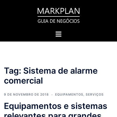
Pular
para
o
conteúdo
Toggle
menu
Tag:
Sistema de alarme
comercial
9 DE NOVEMBRO DE 2018
EQUIPAMENTOS
,
SERVIÇOS
Equipamentos e sistemas
relevantes para grandes