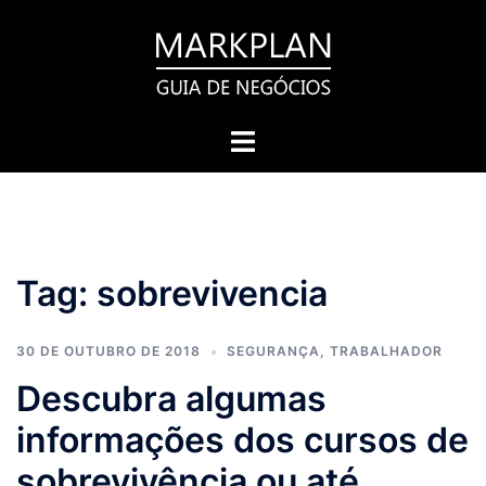
Pular
para
o
conteúdo
Toggle
menu
Tag:
sobrevivencia
30 DE OUTUBRO DE 2018
SEGURANÇA
,
TRABALHADOR
Descubra algumas
informações dos cursos de
sobrevivência ou até