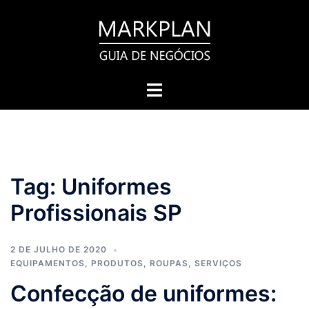
Pular
para
o
conteúdo
Toggle
menu
Tag:
Uniformes
Profissionais SP
2 DE JULHO DE 2020
EQUIPAMENTOS
,
PRODUTOS
,
ROUPAS
,
SERVIÇOS
Confecção de uniformes: