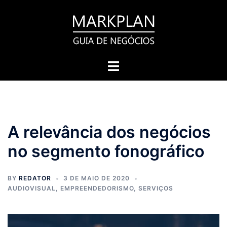
Pular
para
o
conteúdo
Toggle
menu
A relevância dos negócios
no segmento fonográfico
BY
REDATOR
3 DE MAIO DE 2020
AUDIOVISUAL
,
EMPREENDEDORISMO
,
SERVIÇOS