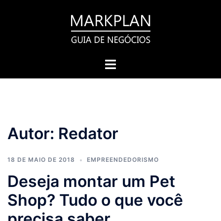
Pular
para
o
conteúdo
Toggle
menu
Autor:
Redator
18 DE MAIO DE 2018
EMPREENDEDORISMO
Deseja montar um Pet
Shop? Tudo o que você
precisa saber