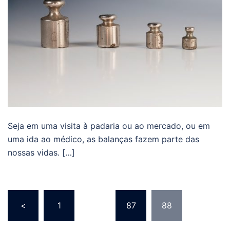
Seja em uma visita à padaria ou ao mercado, ou em
uma ida ao médico, as balanças fazem parte das
nossas vidas. […]
Navegação
<
1
…
87
88
por
posts