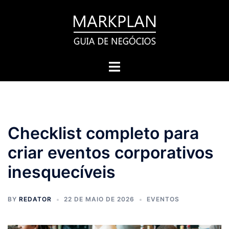
Pular
para
o
conteúdo
Toggle
menu
Checklist completo para
criar eventos corporativos
inesquecíveis
BY
REDATOR
22 DE MAIO DE 2026
EVENTOS