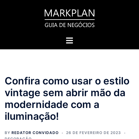
Pular
para
o
conteúdo
Toggle
menu
Confira como usar o estilo
vintage sem abrir mão da
modernidade com a
iluminação!
BY
REDATOR CONVIDADO
26 DE FEVEREIRO DE 2023
DECORAÇÃO