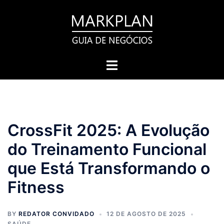
Pular
para
o
conteúdo
Toggle
menu
CrossFit 2025: A Evolução
do Treinamento Funcional
que Está Transformando o
Fitness
BY
REDATOR CONVIDADO
12 DE AGOSTO DE 2025
SAÚDE