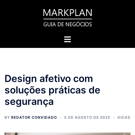
Pular
para
o
conteúdo
Toggle
menu
Design afetivo com
soluções práticas de
segurança
BY
REDATOR CONVIDADO
5 DE AGOSTO DE 2025
DICAS