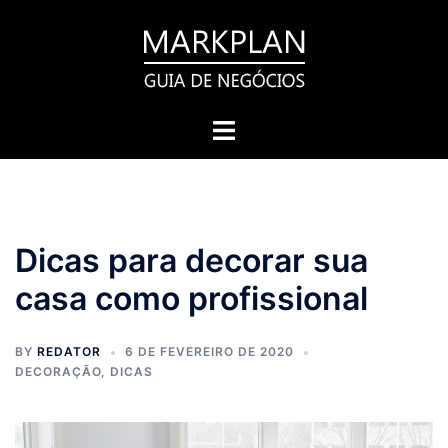
Pular
para
o
conteúdo
Toggle
menu
Dicas para decorar sua
casa como profissional
BY
REDATOR
6 DE FEVEREIRO DE 2020
DECORAÇÃO
,
DICAS