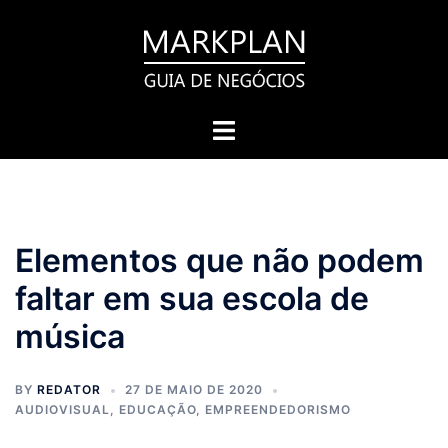
Pular
para
o
conteúdo
Toggle
menu
Elementos que não podem
faltar em sua escola de
música
BY
REDATOR
27 DE MAIO DE 2020
AUDIOVISUAL
,
EDUCAÇÃO
,
EMPREENDEDORISMO