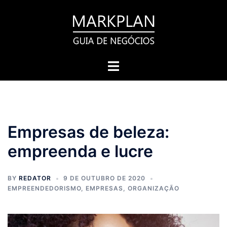
Pular
para
o
conteúdo
Toggle
menu
Empresas de beleza:
empreenda e lucre
BY
REDATOR
9 DE OUTUBRO DE 2020
EMPREENDEDORISMO
,
EMPRESAS
,
ORGANIZAÇÃO