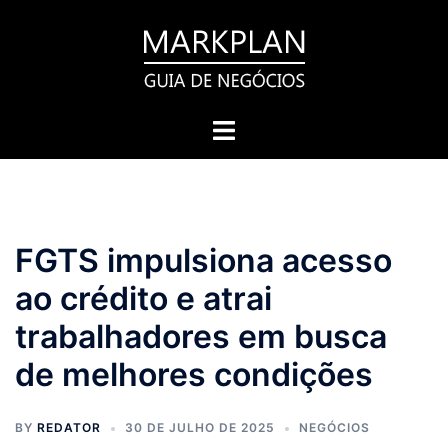
Pular
para
o
conteúdo
Toggle
menu
FGTS impulsiona acesso
ao crédito e atrai
trabalhadores em busca
de melhores condições
BY
REDATOR
30 DE JULHO DE 2025
NEGÓCIOS