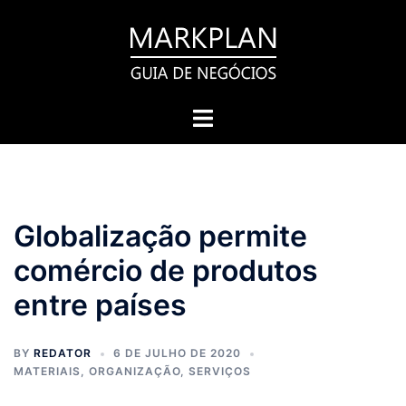
Pular
para
o
conteúdo
Toggle
menu
Globalização permite
comércio de produtos
entre países
BY
REDATOR
6 DE JULHO DE 2020
MATERIAIS
,
ORGANIZAÇÃO
,
SERVIÇOS