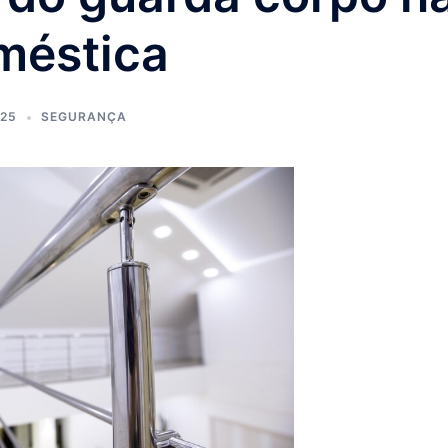
méstica
025
SEGURANÇA